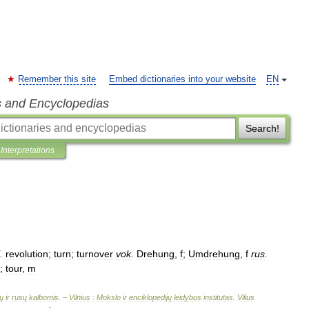
Remember this site
Embed dictionaries into your website
EN
s and Encyclopedias
Search!
Interpretations
.
revolution
;
turn
;
turnover
vok
.
Drehung
,
f
;
Umdrehung
,
f
rus
.
;
tour
,
m
ų
ir
rusų
kalbomis
. –
Vilnius
:
Mokslo
ir
enciklopedijų
leidybos
institutas
.
Vilius