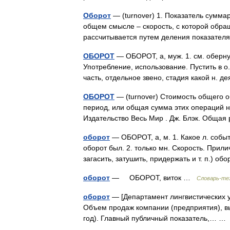
Оборот
— (turnover) 1. Показатель сумма
общем смысле – скорость, с которой обращ
рассчитывается путем деления показат
ОБОРОТ
— ОБОРОТ, а, муж. 1. см. обернут
Употребление, использование. Пустить в о
часть, отдельное звено, стадия какой н. 
ОБОРОТ
— (turnover) Стоимость общего 
период, или общая сумма этих операций н
Издательство Весь Мир . Дж. Блэк. Общая
оборот
— ОБОРОТ, а, м. 1. Какое л. собы
оборот был. 2. только мн. Скорость. Прил
загасить, затушить, придержать и т. п.) 
оборот
— ОБОРОТ, виток …
Словарь-тез
оборот
— [Департамент лингвистических у
Объем продаж компании (предприятия), вы
год). Главный публичный показатель,… 