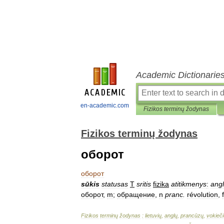
Academic Dictionarie
en-academic.com
Fizikos terminų žodynas
Fizikos terminų žodynas
оборот
оборот
sūkis
statusas
T
sritis
fizika
atitikmenys
:
angl
оборот
,
m
;
обращение
,
n
pranc
.
révolution
,
f
Fizikos
terminų
žodynas
:
lietuvių
,
anglų
,
prancūzų
,
vokieči