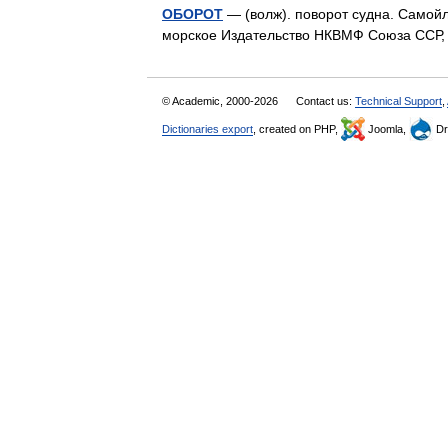
ОБОРОТ
— (волж). поворот судна. Самойл
морское Издательство НКВМФ Союза ССР
© Academic, 2000-2026
Contact us:
Technical Support
,
Dictionaries export
, created on PHP,
Joomla,
Dr