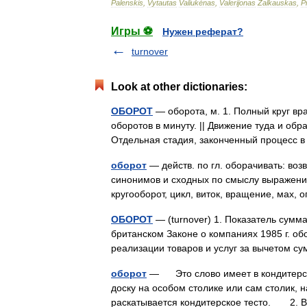
Palenskis
,
Vytautas
Valiukėnas
,
Valerijonas
Žalkauskas
,
P
Игры ⚽
Нужен реферат?
turnover
Look at other dictionaries:
ОБОРОТ
— оборота, м. 1. Полный круг вр
оборотов в минуту. || Движение туда и обра
Отдельная стадия, законченный процесс
оборот
— действ. по гл. оборачивать: возв
синонимов и сходных по смыслу выражений.
кругооборот, цикл, виток, вращение, ма
ОБОРОТ
— (turnover) 1. Показатель сум
британском Законе о компаниях 1985 г. об
реализации товаров и услуг за вычетом 
оборот
— Это слово имеет в кондитерс
доску на особом столике или сам столик, 
раскатывается кондитерское тесто. 2.