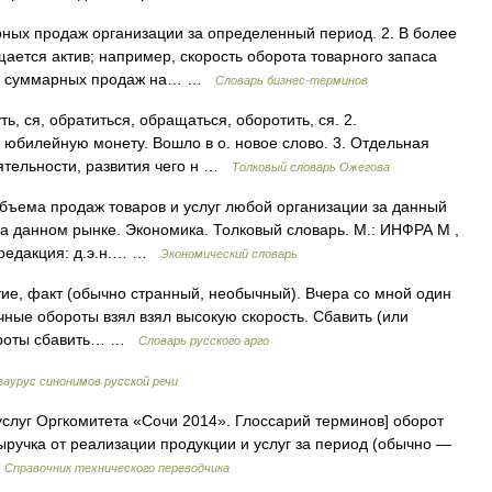
рных продаж организации за определенный период. 2. В более
ается актив; например, скорость оборота товарного запаса
еля суммарных продаж на… …
Словарь бизнес-терминов
ь, ся, обратиться, обращаться, оборотить, ся. 2.
. юбилейную монету. Вошло в о. новое слово. 3. Отдельная
деятельности, развития чего н …
Толковый словарь Ожегова
объема продаж товаров и услуг любой организации за данный
а данном рынке. Экономика. Толковый словарь. М.: ИНФРА М ,
 редакция: д.э.н.… …
Экономический словарь
тие, факт (обычно странный, необычный). Вчера со мной один
ичные обороты взял взял высокую скорость. Сбавить (или
обороты сбавить… …
Словарь русского арго
аурус синонимов русской речи
слуг Оргкомитета «Сочи 2014». Глоссарий терминов] оборот
ручка от реализации продукции и услуг за период (обычно —
…
Справочник технического переводчика