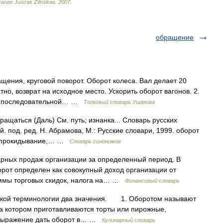
ranas
Juozas
Žilinskas
.
2007
.
обращение
ащения, круговой поворот. Оборот колеса. Вал делает 20
тно, возврат на исходное место. Ускорить оборот вагонов. 2.
 в последовательной… …
Толковый словарь Ушакова
ращаться (Даль) См. путь; изнанка... Словарь русских
 под. ред. Н. Абрамова, М.: Русские словари, 1999. оборот
х, опрокидывание,… …
Словарь синонимов
марных продаж организации за определенный период. В
орот определен как совокупный доход организации от
суммы торговых скидок, налога на… …
Финансовый словарь
кой терминологии два значения. 1. Оборотом называют
на котором приготавливаются торты или пирожные,
 Выражение дать оборот в… …
Кулинарный словарь